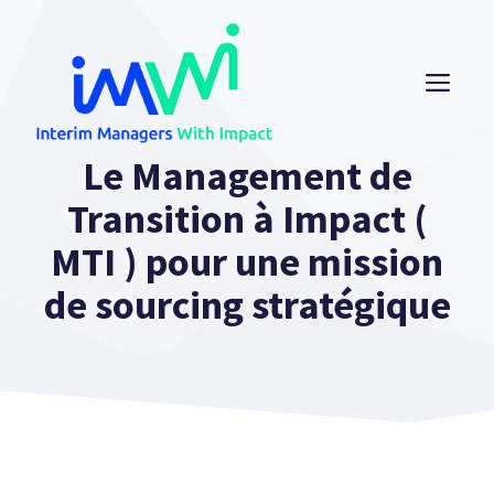
Aller
au
contenu
ME
Le Management de
Transition à Impact (
MTI ) pour une mission
de sourcing stratégique